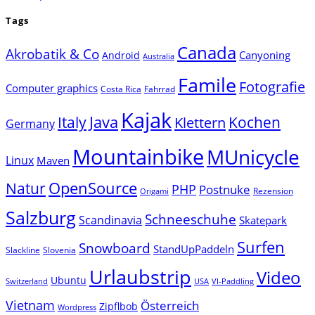
Tags
Canada
Akrobatik & Co
Canyoning
Android
Australia
Famile
Fotografie
Computer graphics
Costa Rica
Fahrrad
Kajak
Java
Italy
Klettern
Kochen
Germany
Mountainbike
MUnicycle
Linux
Maven
Natur
OpenSource
PHP
Postnuke
Rezension
Origami
Salzburg
Schneeschuhe
Scandinavia
Skatepark
Surfen
Snowboard
StandUpPaddeln
Slackline
Slovenia
Urlaubstrip
Video
Ubuntu
Switzerland
USA
VI-Paddling
Vietnam
Österreich
Zipflbob
Wordpress