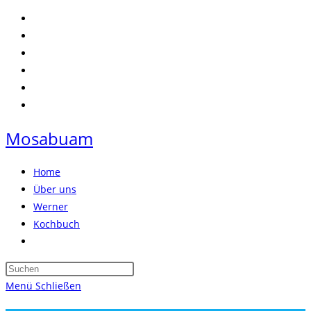
Zum
Inhalt
springen
Mosabuam
Home
Über uns
Werner
Kochbuch
Website-
Suche
Press
umschalten
Escape
Menü
Schließen
to