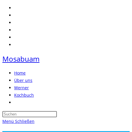
Zum
Inhalt
springen
Mosabuam
Home
Über uns
Werner
Kochbuch
Website-
Suche
Press
umschalten
Escape
Menü
Schließen
to