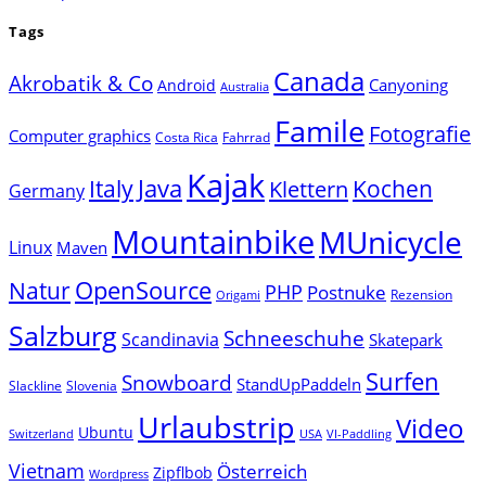
Tags
Canada
Akrobatik & Co
Canyoning
Android
Australia
Famile
Fotografie
Computer graphics
Costa Rica
Fahrrad
Kajak
Java
Italy
Klettern
Kochen
Germany
Mountainbike
MUnicycle
Linux
Maven
Natur
OpenSource
PHP
Postnuke
Rezension
Origami
Salzburg
Schneeschuhe
Scandinavia
Skatepark
Surfen
Snowboard
StandUpPaddeln
Slackline
Slovenia
Urlaubstrip
Video
Ubuntu
Switzerland
USA
VI-Paddling
Vietnam
Österreich
Zipflbob
Wordpress