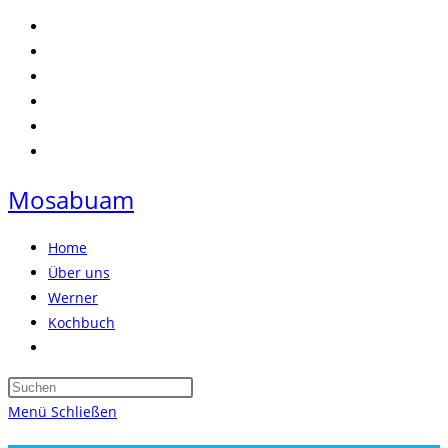
Zum
Inhalt
springen
Mosabuam
Home
Über uns
Werner
Kochbuch
Website-
Suche
Press
umschalten
Escape
Menü
Schließen
to