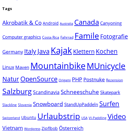
Tags
Canada
Akrobatik & Co
Canyoning
Android
Australia
Famile
Fotografie
Computer graphics
Costa Rica
Fahrrad
Kajak
Java
Italy
Klettern
Kochen
Germany
Mountainbike
MUnicycle
Linux
Maven
Natur
OpenSource
PHP
Postnuke
Rezension
Origami
Salzburg
Schneeschuhe
Scandinavia
Skatepark
Surfen
Snowboard
StandUpPaddeln
Slackline
Slovenia
Urlaubstrip
Video
Ubuntu
Switzerland
USA
VI-Paddling
Vietnam
Österreich
Zipflbob
Wordpress