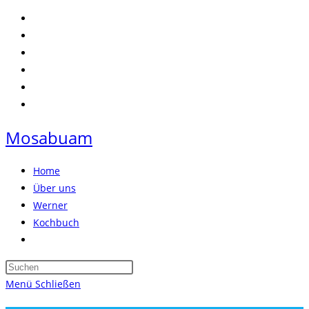
Zum
Inhalt
springen
Mosabuam
Home
Über uns
Werner
Kochbuch
Website-
Suche
Press
umschalten
Escape
Menü
Schließen
to