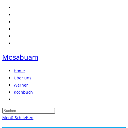
Zum
Inhalt
springen
Mosabuam
Home
Über uns
Werner
Kochbuch
Website-
Suche
Press
umschalten
Escape
Menü
Schließen
to