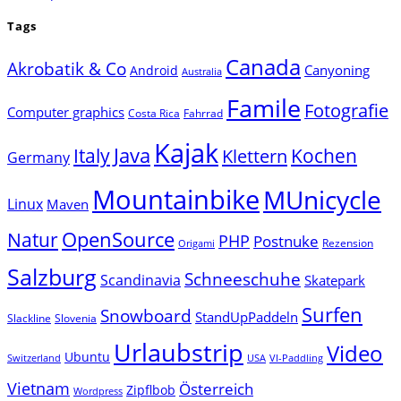
Tags
Canada
Akrobatik & Co
Canyoning
Android
Australia
Famile
Fotografie
Computer graphics
Costa Rica
Fahrrad
Kajak
Java
Italy
Klettern
Kochen
Germany
Mountainbike
MUnicycle
Linux
Maven
Natur
OpenSource
PHP
Postnuke
Rezension
Origami
Salzburg
Schneeschuhe
Scandinavia
Skatepark
Surfen
Snowboard
StandUpPaddeln
Slackline
Slovenia
Urlaubstrip
Video
Ubuntu
Switzerland
USA
VI-Paddling
Vietnam
Österreich
Zipflbob
Wordpress