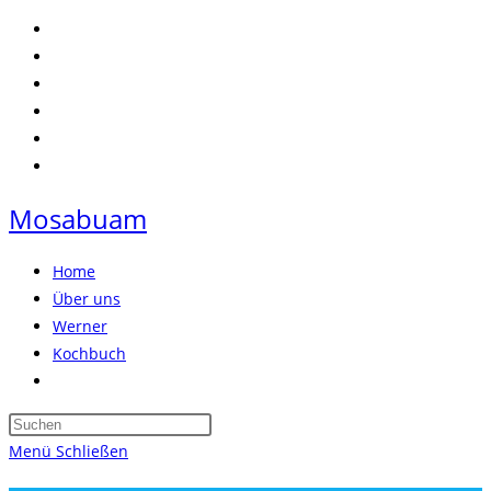
Zum
Inhalt
springen
Mosabuam
Home
Über uns
Werner
Kochbuch
Website-
Suche
Press
umschalten
Escape
Menü
Schließen
to