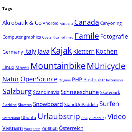
Tags
Canada
Akrobatik & Co
Canyoning
Android
Australia
Famile
Fotografie
Computer graphics
Costa Rica
Fahrrad
Kajak
Java
Italy
Klettern
Kochen
Germany
Mountainbike
MUnicycle
Linux
Maven
Natur
OpenSource
PHP
Postnuke
Rezension
Origami
Salzburg
Schneeschuhe
Scandinavia
Skatepark
Surfen
Snowboard
StandUpPaddeln
Slackline
Slovenia
Urlaubstrip
Video
Ubuntu
Switzerland
USA
VI-Paddling
Vietnam
Österreich
Zipflbob
Wordpress