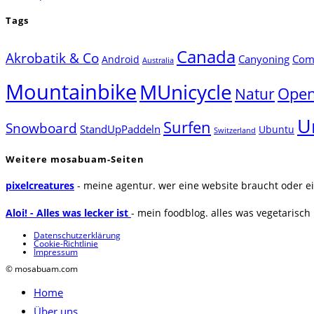
Tags
Canada
Akrobatik & Co
Canyoning
Comp
Android
Australia
Mountainbike
MUnicycle
Natur
Open
U
Surfen
Snowboard
StandUpPaddeln
Ubuntu
Switzerland
Weitere mosabuam-Seiten
pixelcreatures
- meine agentur. wer eine website braucht oder ei
Aloi! - Alles was lecker ist
- mein foodblog. alles was vegetarisch u
Datenschutzerklärung
Cookie-Richtlinie
Impressum
© mosabuam.com
Home
Über uns