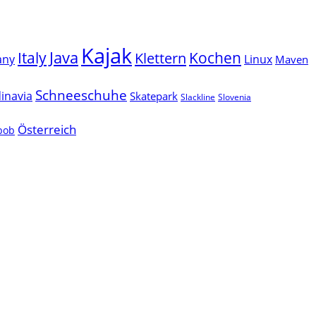
Kajak
Java
Italy
Klettern
Kochen
Linux
any
Maven
Schneeschuhe
inavia
Skatepark
Slackline
Slovenia
Österreich
lbob