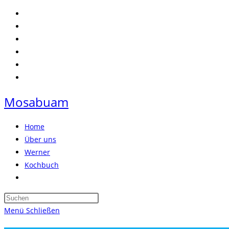
Zum
Inhalt
springen
Mosabuam
Home
Über uns
Werner
Kochbuch
Website-
Suche
Press
umschalten
Escape
Menü
Schließen
to