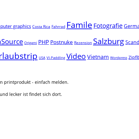
Famile
Fotografie
Germ
uter graphics
Costa Rica
Fahrrad
Salzburg
Source
PHP
Postnuke
Scand
Rezension
Origami
rlaubstrip
Video
Vietnam
Zipf
USA
VI-Paddling
Wordpress
n printprodukt - einfach melden.
nd lecker ist findet sich dort.