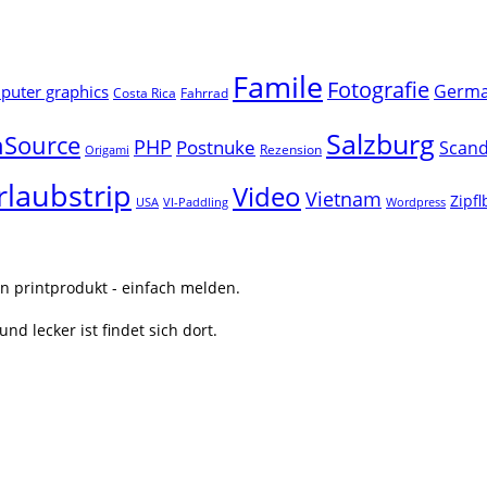
Famile
Fotografie
Germ
uter graphics
Costa Rica
Fahrrad
Salzburg
Source
PHP
Postnuke
Scand
Rezension
Origami
rlaubstrip
Video
Vietnam
Zipf
USA
VI-Paddling
Wordpress
n printprodukt - einfach melden.
nd lecker ist findet sich dort.