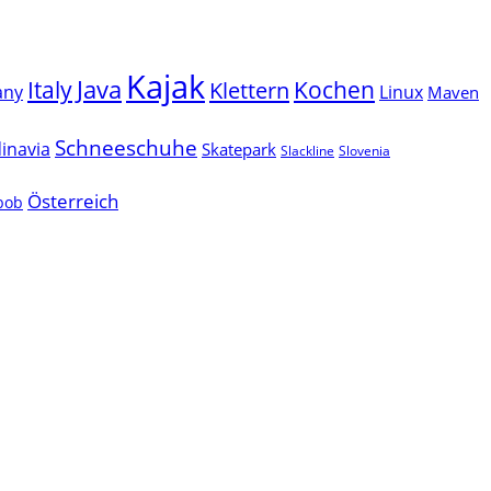
Kajak
Java
Italy
Klettern
Kochen
Linux
any
Maven
Schneeschuhe
inavia
Skatepark
Slackline
Slovenia
Österreich
lbob