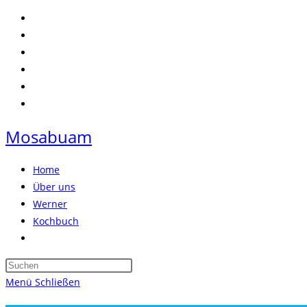
Zum
Inhalt
springen
Mosabuam
Home
Über uns
Werner
Kochbuch
Website-
Suche
Press
umschalten
Escape
Menü
Schließen
to