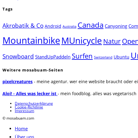
Tags
Canada
Akrobatik & Co
Canyoning
Comp
Android
Australia
Mountainbike
MUnicycle
Natur
Open
U
Surfen
Snowboard
StandUpPaddeln
Ubuntu
Switzerland
Weitere mosabuam-Seiten
pixelcreatures
- meine agentur. wer eine website braucht oder ei
Aloi! - Alles was lecker ist
- mein foodblog. alles was vegetarisch u
Datenschutzerklärung
Cookie-Richtlinie
Impressum
© mosabuam.com
Home
Über uns