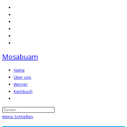
Zum
Inhalt
springen
Mosabuam
Home
Über uns
Werner
Kochbuch
Website-
Suche
Press
umschalten
Escape
Menü
Schließen
to