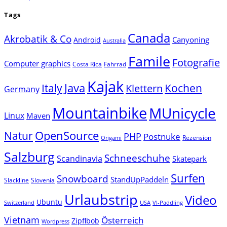
Tags
Canada
Akrobatik & Co
Canyoning
Android
Australia
Famile
Fotografie
Computer graphics
Costa Rica
Fahrrad
Kajak
Java
Italy
Klettern
Kochen
Germany
Mountainbike
MUnicycle
Linux
Maven
Natur
OpenSource
PHP
Postnuke
Rezension
Origami
Salzburg
Schneeschuhe
Scandinavia
Skatepark
Surfen
Snowboard
StandUpPaddeln
Slackline
Slovenia
Urlaubstrip
Video
Ubuntu
Switzerland
USA
VI-Paddling
Vietnam
Österreich
Zipflbob
Wordpress