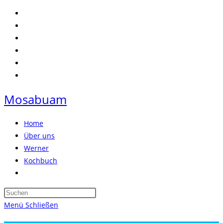
Zum
Inhalt
springen
Mosabuam
Home
Über uns
Werner
Kochbuch
Website-
Suche
Press
umschalten
Escape
Menü
Schließen
to