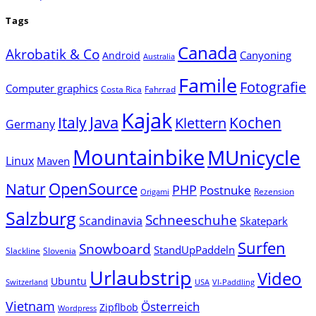
Tags
Canada
Akrobatik & Co
Canyoning
Android
Australia
Famile
Fotografie
Computer graphics
Costa Rica
Fahrrad
Kajak
Java
Italy
Klettern
Kochen
Germany
Mountainbike
MUnicycle
Linux
Maven
Natur
OpenSource
PHP
Postnuke
Rezension
Origami
Salzburg
Schneeschuhe
Scandinavia
Skatepark
Surfen
Snowboard
StandUpPaddeln
Slackline
Slovenia
Urlaubstrip
Video
Ubuntu
Switzerland
USA
VI-Paddling
Vietnam
Österreich
Zipflbob
Wordpress