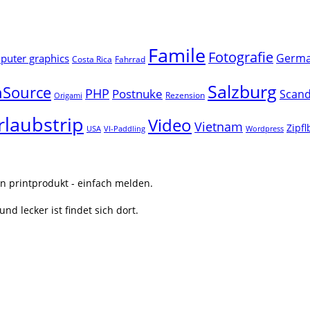
Famile
Fotografie
Germ
uter graphics
Costa Rica
Fahrrad
Salzburg
Source
PHP
Postnuke
Scand
Rezension
Origami
rlaubstrip
Video
Vietnam
Zipf
USA
VI-Paddling
Wordpress
n printprodukt - einfach melden.
nd lecker ist findet sich dort.