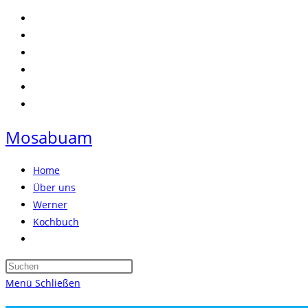
Zum
Inhalt
springen
Mosabuam
Home
Über uns
Werner
Kochbuch
Website-
Suche
Press
umschalten
Escape
Menü
Schließen
to