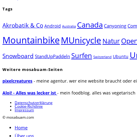
Tags
Canada
Akrobatik & Co
Canyoning
Comp
Android
Australia
Mountainbike
MUnicycle
Natur
Open
U
Surfen
Snowboard
StandUpPaddeln
Ubuntu
Switzerland
Weitere mosabuam-Seiten
pixelcreatures
- meine agentur. wer eine website braucht oder ei
Aloi! - Alles was lecker ist
- mein foodblog. alles was vegetarisch u
Datenschutzerklärung
Cookie-Richtlinie
Impressum
© mosabuam.com
Home
Über uns