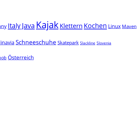
Kajak
Java
Italy
Klettern
Kochen
Linux
any
Maven
Schneeschuhe
inavia
Skatepark
Slackline
Slovenia
Österreich
lbob