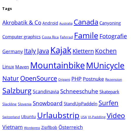
Tags
Canada
Akrobatik & Co
Canyoning
Android
Australia
Famile
Fotografie
Computer graphics
Costa Rica
Fahrrad
Kajak
Java
Italy
Klettern
Kochen
Germany
Mountainbike
MUnicycle
Linux
Maven
Natur
OpenSource
PHP
Postnuke
Rezension
Origami
Salzburg
Schneeschuhe
Scandinavia
Skatepark
Surfen
Snowboard
StandUpPaddeln
Slackline
Slovenia
Urlaubstrip
Video
Ubuntu
Switzerland
USA
VI-Paddling
Vietnam
Österreich
Zipflbob
Wordpress