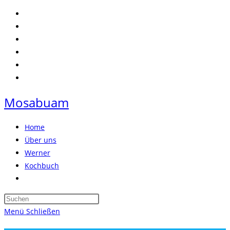
Zum
Inhalt
springen
Mosabuam
Home
Über uns
Werner
Kochbuch
Website-
Suche
Press
umschalten
Escape
Menü
Schließen
to