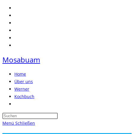
Zum
Inhalt
springen
Mosabuam
Home
Über uns
Werner
Kochbuch
Website-
Suche
Press
umschalten
Escape
Menü
Schließen
to