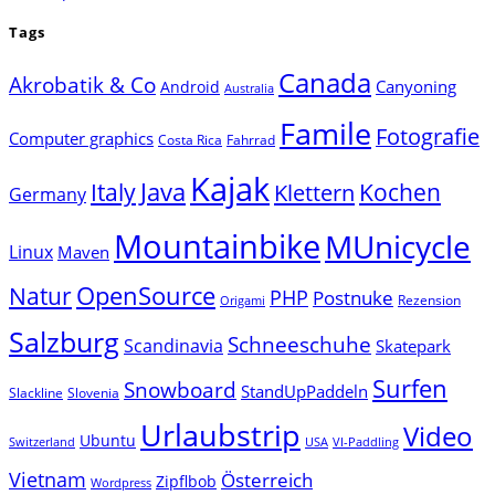
Tags
Canada
Akrobatik & Co
Canyoning
Android
Australia
Famile
Fotografie
Computer graphics
Costa Rica
Fahrrad
Kajak
Java
Italy
Klettern
Kochen
Germany
Mountainbike
MUnicycle
Linux
Maven
Natur
OpenSource
PHP
Postnuke
Rezension
Origami
Salzburg
Schneeschuhe
Scandinavia
Skatepark
Surfen
Snowboard
StandUpPaddeln
Slackline
Slovenia
Urlaubstrip
Video
Ubuntu
Switzerland
USA
VI-Paddling
Vietnam
Österreich
Zipflbob
Wordpress