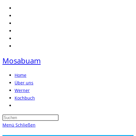
Zum
Inhalt
springen
Mosabuam
Home
Über uns
Werner
Kochbuch
Website-
Suche
Press
umschalten
Escape
Menü
Schließen
to