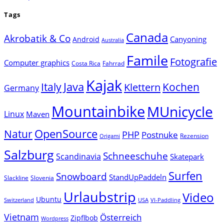
Tags
Canada
Akrobatik & Co
Canyoning
Android
Australia
Famile
Fotografie
Computer graphics
Costa Rica
Fahrrad
Kajak
Java
Italy
Klettern
Kochen
Germany
Mountainbike
MUnicycle
Linux
Maven
Natur
OpenSource
PHP
Postnuke
Rezension
Origami
Salzburg
Schneeschuhe
Scandinavia
Skatepark
Surfen
Snowboard
StandUpPaddeln
Slackline
Slovenia
Urlaubstrip
Video
Ubuntu
Switzerland
USA
VI-Paddling
Vietnam
Österreich
Zipflbob
Wordpress