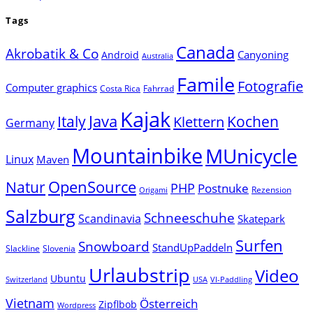
Tags
Canada
Akrobatik & Co
Canyoning
Android
Australia
Famile
Fotografie
Computer graphics
Costa Rica
Fahrrad
Kajak
Java
Italy
Klettern
Kochen
Germany
Mountainbike
MUnicycle
Linux
Maven
Natur
OpenSource
PHP
Postnuke
Rezension
Origami
Salzburg
Schneeschuhe
Scandinavia
Skatepark
Surfen
Snowboard
StandUpPaddeln
Slackline
Slovenia
Urlaubstrip
Video
Ubuntu
Switzerland
USA
VI-Paddling
Vietnam
Österreich
Zipflbob
Wordpress