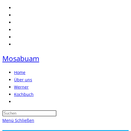
Zum
Inhalt
springen
Mosabuam
Home
Über uns
Werner
Kochbuch
Website-
Suche
Press
umschalten
Escape
Menü
Schließen
to