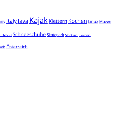
Kajak
Java
Italy
Klettern
Kochen
Linux
any
Maven
Schneeschuhe
inavia
Skatepark
Slackline
Slovenia
Österreich
lbob