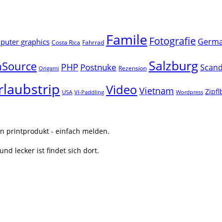
Famile
Fotografie
Germ
uter graphics
Costa Rica
Fahrrad
Salzburg
Source
PHP
Postnuke
Scand
Rezension
Origami
rlaubstrip
Video
Vietnam
Zipf
USA
VI-Paddling
Wordpress
n printprodukt - einfach melden.
nd lecker ist findet sich dort.