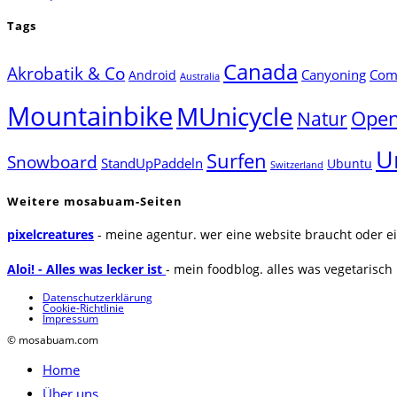
Tags
Canada
Akrobatik & Co
Canyoning
Comp
Android
Australia
Mountainbike
MUnicycle
Natur
Open
U
Surfen
Snowboard
StandUpPaddeln
Ubuntu
Switzerland
Weitere mosabuam-Seiten
pixelcreatures
- meine agentur. wer eine website braucht oder ei
Aloi! - Alles was lecker ist
- mein foodblog. alles was vegetarisch u
Datenschutzerklärung
Cookie-Richtlinie
Impressum
© mosabuam.com
Home
Über uns