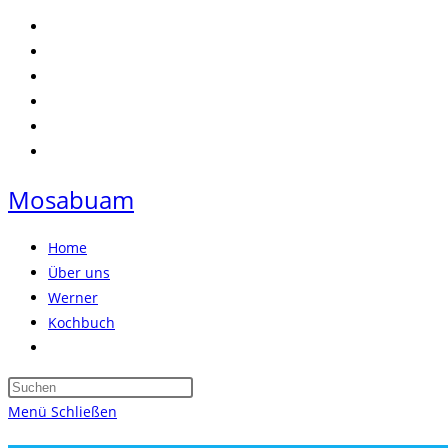
Zum
Inhalt
springen
Mosabuam
Home
Über uns
Werner
Kochbuch
Website-
Suche
Press
umschalten
Escape
Menü
Schließen
to