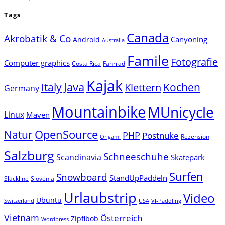
Tags
Canada
Akrobatik & Co
Canyoning
Android
Australia
Famile
Fotografie
Computer graphics
Costa Rica
Fahrrad
Kajak
Java
Italy
Klettern
Kochen
Germany
Mountainbike
MUnicycle
Linux
Maven
Natur
OpenSource
PHP
Postnuke
Rezension
Origami
Salzburg
Schneeschuhe
Scandinavia
Skatepark
Surfen
Snowboard
StandUpPaddeln
Slackline
Slovenia
Urlaubstrip
Video
Ubuntu
Switzerland
USA
VI-Paddling
Vietnam
Österreich
Zipflbob
Wordpress