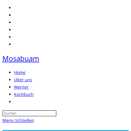
Zum
Inhalt
springen
Mosabuam
Home
Über uns
Werner
Kochbuch
Website-
Suche
Press
umschalten
Escape
Menü
Schließen
to