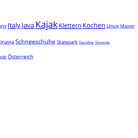
Kajak
Java
Italy
Klettern
Kochen
Linux
any
Maven
Schneeschuhe
inavia
Skatepark
Slackline
Slovenia
Österreich
lbob