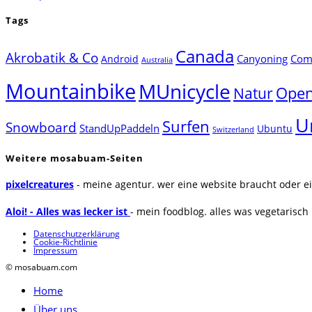
Tags
Canada
Akrobatik & Co
Canyoning
Comp
Android
Australia
Mountainbike
MUnicycle
Natur
Open
U
Surfen
Snowboard
StandUpPaddeln
Ubuntu
Switzerland
Weitere mosabuam-Seiten
pixelcreatures
- meine agentur. wer eine website braucht oder ei
Aloi! - Alles was lecker ist
- mein foodblog. alles was vegetarisch u
Datenschutzerklärung
Cookie-Richtlinie
Impressum
© mosabuam.com
Home
Über uns