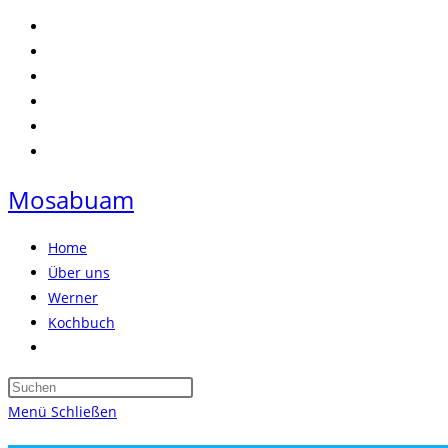
Zum
Inhalt
springen
Mosabuam
Home
Über uns
Werner
Kochbuch
Website-
Suche
Press
umschalten
Escape
Menü
Schließen
to