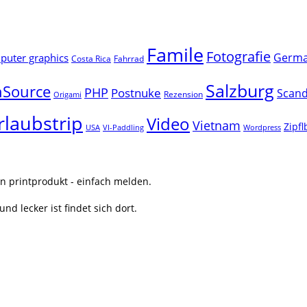
Famile
Fotografie
Germ
uter graphics
Costa Rica
Fahrrad
Salzburg
Source
PHP
Postnuke
Scand
Rezension
Origami
rlaubstrip
Video
Vietnam
Zipf
USA
VI-Paddling
Wordpress
n printprodukt - einfach melden.
nd lecker ist findet sich dort.