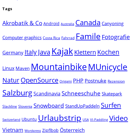
Tags
Canada
Akrobatik & Co
Canyoning
Android
Australia
Famile
Fotografie
Computer graphics
Costa Rica
Fahrrad
Kajak
Java
Italy
Klettern
Kochen
Germany
Mountainbike
MUnicycle
Linux
Maven
Natur
OpenSource
PHP
Postnuke
Rezension
Origami
Salzburg
Schneeschuhe
Scandinavia
Skatepark
Surfen
Snowboard
StandUpPaddeln
Slackline
Slovenia
Urlaubstrip
Video
Ubuntu
Switzerland
USA
VI-Paddling
Vietnam
Österreich
Zipflbob
Wordpress