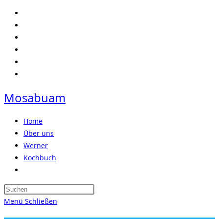
Zum
Inhalt
springen
Mosabuam
Home
Über uns
Werner
Kochbuch
Website-
Suche
Press
umschalten
Escape
Menü
Schließen
to