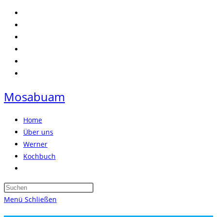
Zum
Inhalt
springen
Mosabuam
Home
Über uns
Werner
Kochbuch
Website-
Suche
Press
umschalten
Escape
Menü
Schließen
to