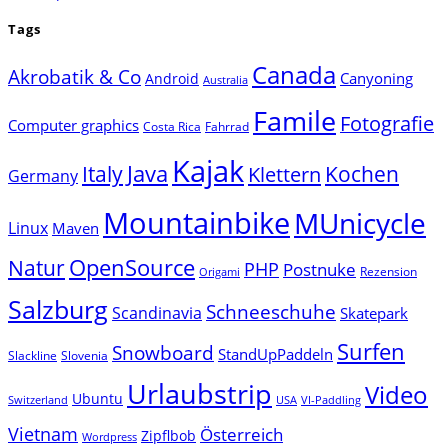
Tags
Canada
Akrobatik & Co
Canyoning
Android
Australia
Famile
Fotografie
Computer graphics
Costa Rica
Fahrrad
Kajak
Java
Italy
Klettern
Kochen
Germany
Mountainbike
MUnicycle
Linux
Maven
Natur
OpenSource
PHP
Postnuke
Rezension
Origami
Salzburg
Schneeschuhe
Scandinavia
Skatepark
Surfen
Snowboard
StandUpPaddeln
Slackline
Slovenia
Urlaubstrip
Video
Ubuntu
Switzerland
USA
VI-Paddling
Vietnam
Österreich
Zipflbob
Wordpress