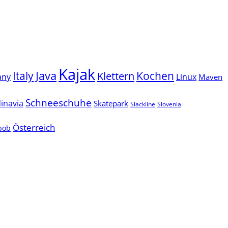
Kajak
Java
Italy
Klettern
Kochen
Linux
any
Maven
Schneeschuhe
inavia
Skatepark
Slackline
Slovenia
Österreich
lbob