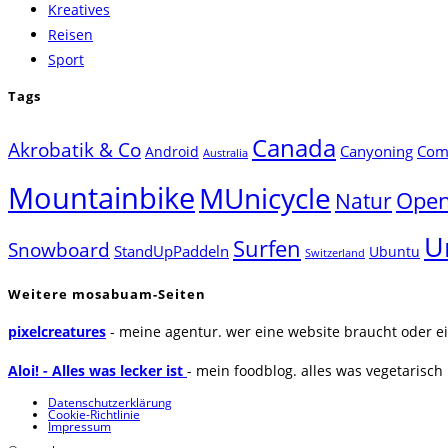
Kreatives
Reisen
Sport
Tags
Canada
Akrobatik & Co
Canyoning
Comp
Android
Australia
Mountainbike
MUnicycle
Natur
Open
U
Surfen
Snowboard
StandUpPaddeln
Ubuntu
Switzerland
Weitere mosabuam-Seiten
pixelcreatures
- meine agentur. wer eine website braucht oder ei
Aloi! - Alles was lecker ist
- mein foodblog. alles was vegetarisch u
Datenschutzerklärung
Cookie-Richtlinie
Impressum