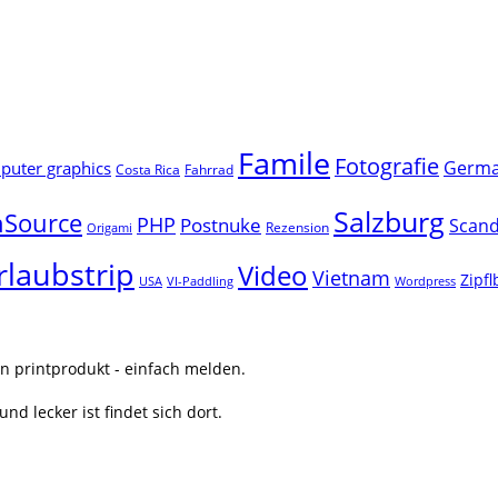
Famile
Fotografie
Germ
uter graphics
Costa Rica
Fahrrad
Salzburg
Source
PHP
Postnuke
Scand
Rezension
Origami
rlaubstrip
Video
Vietnam
Zipf
USA
VI-Paddling
Wordpress
n printprodukt - einfach melden.
nd lecker ist findet sich dort.