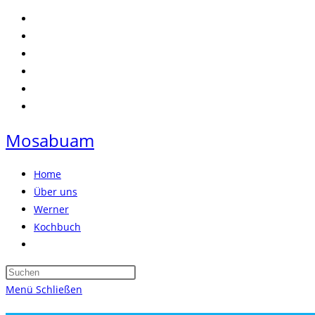
Zum
Inhalt
springen
Mosabuam
Home
Über uns
Werner
Kochbuch
Website-
Suche
Press
umschalten
Escape
Menü
Schließen
to