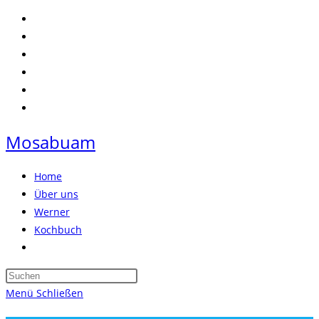
Zum
Inhalt
springen
Mosabuam
Home
Über uns
Werner
Kochbuch
Website-
Suche
Press
umschalten
Escape
Menü
Schließen
to