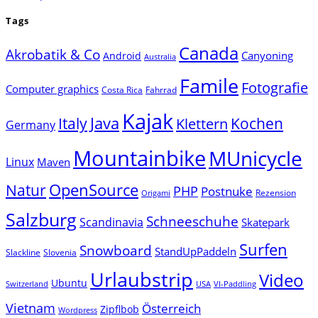
Tags
Canada
Akrobatik & Co
Canyoning
Android
Australia
Famile
Fotografie
Computer graphics
Costa Rica
Fahrrad
Kajak
Java
Italy
Klettern
Kochen
Germany
Mountainbike
MUnicycle
Linux
Maven
Natur
OpenSource
PHP
Postnuke
Rezension
Origami
Salzburg
Schneeschuhe
Scandinavia
Skatepark
Surfen
Snowboard
StandUpPaddeln
Slackline
Slovenia
Urlaubstrip
Video
Ubuntu
Switzerland
USA
VI-Paddling
Vietnam
Österreich
Zipflbob
Wordpress