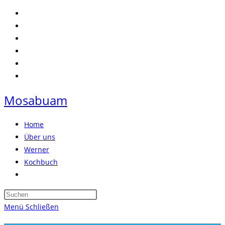
Zum
Inhalt
springen
Mosabuam
Home
Über uns
Werner
Kochbuch
Website-
Suche
Press
umschalten
Escape
Menü
Schließen
to