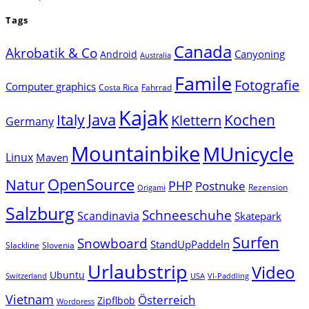
Tags
Canada
Akrobatik & Co
Canyoning
Android
Australia
Famile
Fotografie
Computer graphics
Costa Rica
Fahrrad
Kajak
Java
Italy
Klettern
Kochen
Germany
Mountainbike
MUnicycle
Linux
Maven
Natur
OpenSource
PHP
Postnuke
Rezension
Origami
Salzburg
Schneeschuhe
Scandinavia
Skatepark
Surfen
Snowboard
StandUpPaddeln
Slackline
Slovenia
Urlaubstrip
Video
Ubuntu
Switzerland
USA
VI-Paddling
Vietnam
Österreich
Zipflbob
Wordpress