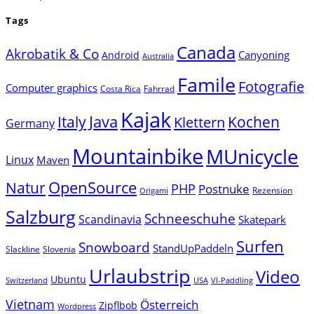
Tags
Canada
Akrobatik & Co
Canyoning
Android
Australia
Famile
Fotografie
Computer graphics
Costa Rica
Fahrrad
Kajak
Java
Italy
Klettern
Kochen
Germany
Mountainbike
MUnicycle
Linux
Maven
Natur
OpenSource
PHP
Postnuke
Rezension
Origami
Salzburg
Schneeschuhe
Scandinavia
Skatepark
Surfen
Snowboard
StandUpPaddeln
Slackline
Slovenia
Urlaubstrip
Video
Ubuntu
Switzerland
USA
VI-Paddling
Vietnam
Österreich
Zipflbob
Wordpress