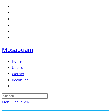
Zum
Inhalt
springen
Mosabuam
Home
Über uns
Werner
Kochbuch
Website-
Suche
Press
umschalten
Escape
Menü
Schließen
to