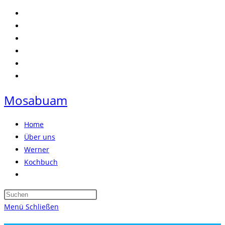
Zum
Inhalt
springen
Mosabuam
Home
Über uns
Werner
Kochbuch
Website-
Suche
Press
umschalten
Escape
Menü
Schließen
to