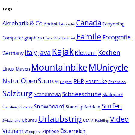
Tags
Canada
Akrobatik & Co
Canyoning
Android
Australia
Famile
Fotografie
Computer graphics
Costa Rica
Fahrrad
Kajak
Java
Italy
Klettern
Kochen
Germany
Mountainbike
MUnicycle
Linux
Maven
Natur
OpenSource
PHP
Postnuke
Rezension
Origami
Salzburg
Schneeschuhe
Scandinavia
Skatepark
Surfen
Snowboard
StandUpPaddeln
Slackline
Slovenia
Urlaubstrip
Video
Ubuntu
Switzerland
USA
VI-Paddling
Vietnam
Österreich
Zipflbob
Wordpress