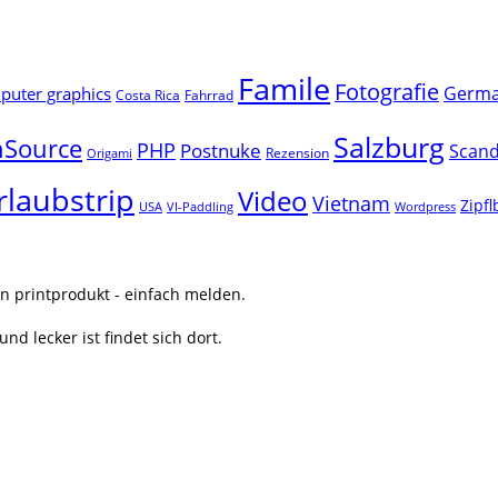
Famile
Fotografie
Germ
uter graphics
Costa Rica
Fahrrad
Salzburg
Source
PHP
Postnuke
Scand
Rezension
Origami
rlaubstrip
Video
Vietnam
Zipf
USA
VI-Paddling
Wordpress
n printprodukt - einfach melden.
nd lecker ist findet sich dort.