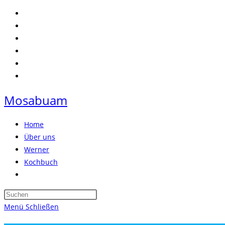
Zum
Inhalt
springen
Mosabuam
Home
Über uns
Werner
Kochbuch
Website-
Suche
Press
umschalten
Escape
Menü
Schließen
to