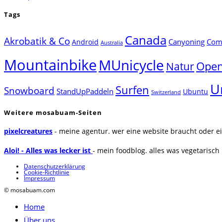
Tags
Canada
Akrobatik & Co
Canyoning
Comp
Android
Australia
Mountainbike
MUnicycle
Natur
Open
U
Surfen
Snowboard
StandUpPaddeln
Ubuntu
Switzerland
Weitere mosabuam-Seiten
pixelcreatures
- meine agentur. wer eine website braucht oder ei
Aloi! - Alles was lecker ist
- mein foodblog. alles was vegetarisch u
Datenschutzerklärung
Cookie-Richtlinie
Impressum
© mosabuam.com
Home
Über uns