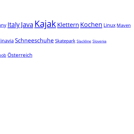
Kajak
Java
Italy
Klettern
Kochen
Linux
any
Maven
Schneeschuhe
inavia
Skatepark
Slackline
Slovenia
Österreich
lbob