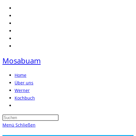
Zum
Inhalt
springen
Mosabuam
Home
Über uns
Werner
Kochbuch
Website-
Suche
Press
umschalten
Escape
Menü
Schließen
to