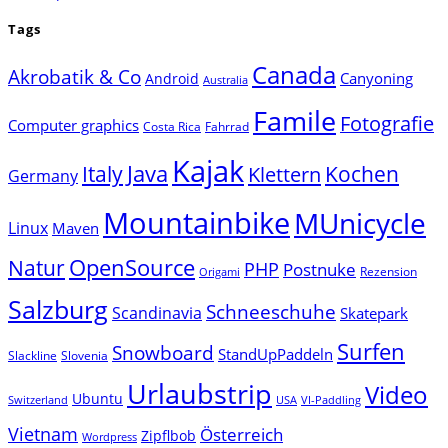
Tags
Canada
Akrobatik & Co
Canyoning
Android
Australia
Famile
Fotografie
Computer graphics
Costa Rica
Fahrrad
Kajak
Java
Italy
Klettern
Kochen
Germany
Mountainbike
MUnicycle
Linux
Maven
Natur
OpenSource
PHP
Postnuke
Rezension
Origami
Salzburg
Schneeschuhe
Scandinavia
Skatepark
Surfen
Snowboard
StandUpPaddeln
Slackline
Slovenia
Urlaubstrip
Video
Ubuntu
Switzerland
USA
VI-Paddling
Vietnam
Österreich
Zipflbob
Wordpress