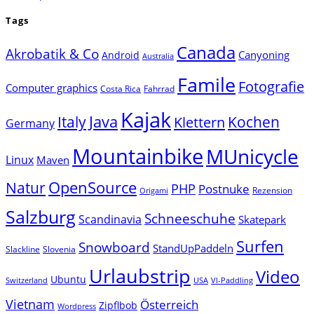
Tags
Canada
Akrobatik & Co
Canyoning
Android
Australia
Famile
Fotografie
Computer graphics
Costa Rica
Fahrrad
Kajak
Java
Italy
Klettern
Kochen
Germany
Mountainbike
MUnicycle
Linux
Maven
Natur
OpenSource
PHP
Postnuke
Rezension
Origami
Salzburg
Schneeschuhe
Scandinavia
Skatepark
Surfen
Snowboard
StandUpPaddeln
Slackline
Slovenia
Urlaubstrip
Video
Ubuntu
Switzerland
USA
VI-Paddling
Vietnam
Österreich
Zipflbob
Wordpress