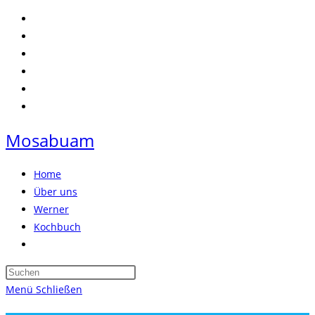
Zum
Inhalt
springen
Mosabuam
Home
Über uns
Werner
Kochbuch
Website-
Suche
Press
umschalten
Escape
Menü
Schließen
to