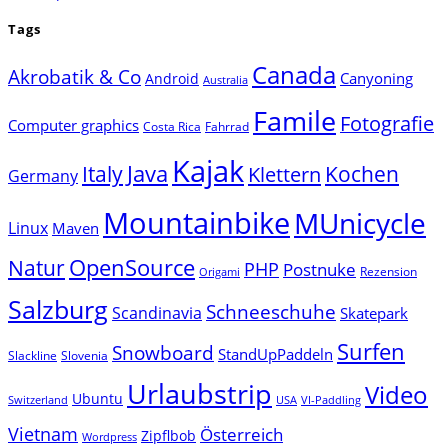
Tags
Canada
Akrobatik & Co
Canyoning
Android
Australia
Famile
Fotografie
Computer graphics
Costa Rica
Fahrrad
Kajak
Java
Italy
Klettern
Kochen
Germany
Mountainbike
MUnicycle
Linux
Maven
Natur
OpenSource
PHP
Postnuke
Rezension
Origami
Salzburg
Schneeschuhe
Scandinavia
Skatepark
Surfen
Snowboard
StandUpPaddeln
Slackline
Slovenia
Urlaubstrip
Video
Ubuntu
Switzerland
USA
VI-Paddling
Vietnam
Österreich
Zipflbob
Wordpress