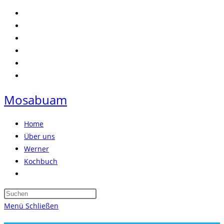
Zum
Inhalt
springen
Mosabuam
Home
Über uns
Werner
Kochbuch
Website-
Suche
Press
umschalten
Escape
Menü
Schließen
to