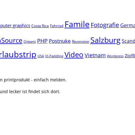
Famile
Fotografie
Germ
uter graphics
Costa Rica
Fahrrad
Salzburg
Source
PHP
Postnuke
Scand
Rezension
Origami
rlaubstrip
Video
Vietnam
Zipf
USA
VI-Paddling
Wordpress
n printprodukt - einfach melden.
nd lecker ist findet sich dort.