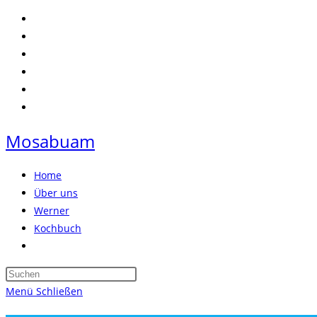
Zum
Inhalt
springen
Mosabuam
Home
Über uns
Werner
Kochbuch
Website-
Suche
Press
umschalten
Escape
Menü
Schließen
to