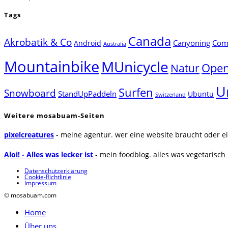
Tags
Canada
Akrobatik & Co
Canyoning
Comp
Android
Australia
Mountainbike
MUnicycle
Natur
Open
U
Surfen
Snowboard
StandUpPaddeln
Ubuntu
Switzerland
Weitere mosabuam-Seiten
pixelcreatures
- meine agentur. wer eine website braucht oder ei
Aloi! - Alles was lecker ist
- mein foodblog. alles was vegetarisch u
Datenschutzerklärung
Cookie-Richtlinie
Impressum
© mosabuam.com
Home
Über uns