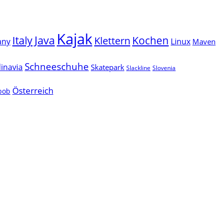
Kajak
Java
Italy
Klettern
Kochen
Linux
any
Maven
Schneeschuhe
inavia
Skatepark
Slackline
Slovenia
Österreich
lbob