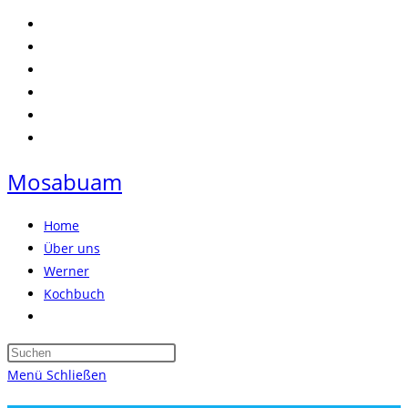
Zum
Inhalt
springen
Mosabuam
Home
Über uns
Werner
Kochbuch
Website-
Suche
Press
umschalten
Escape
Menü
Schließen
to