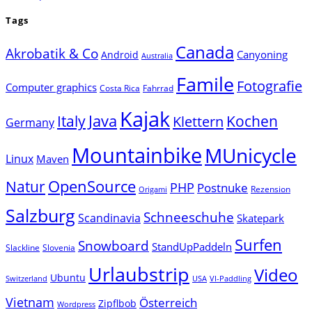
Tags
Canada
Akrobatik & Co
Canyoning
Android
Australia
Famile
Fotografie
Computer graphics
Costa Rica
Fahrrad
Kajak
Java
Italy
Klettern
Kochen
Germany
Mountainbike
MUnicycle
Linux
Maven
Natur
OpenSource
PHP
Postnuke
Rezension
Origami
Salzburg
Schneeschuhe
Scandinavia
Skatepark
Surfen
Snowboard
StandUpPaddeln
Slackline
Slovenia
Urlaubstrip
Video
Ubuntu
Switzerland
USA
VI-Paddling
Vietnam
Österreich
Zipflbob
Wordpress