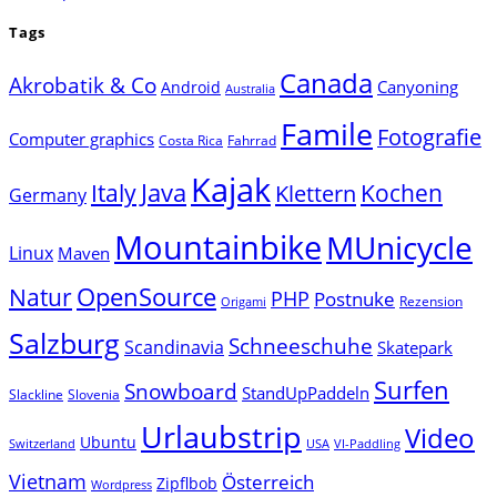
Tags
Canada
Akrobatik & Co
Canyoning
Android
Australia
Famile
Fotografie
Computer graphics
Costa Rica
Fahrrad
Kajak
Java
Italy
Klettern
Kochen
Germany
Mountainbike
MUnicycle
Linux
Maven
Natur
OpenSource
PHP
Postnuke
Rezension
Origami
Salzburg
Schneeschuhe
Scandinavia
Skatepark
Surfen
Snowboard
StandUpPaddeln
Slackline
Slovenia
Urlaubstrip
Video
Ubuntu
Switzerland
USA
VI-Paddling
Vietnam
Österreich
Zipflbob
Wordpress