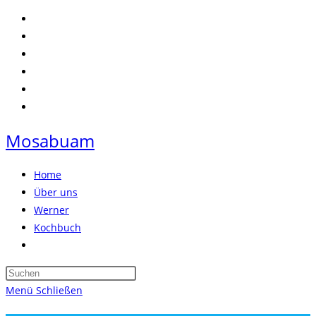
Zum
Inhalt
springen
Mosabuam
Home
Über uns
Werner
Kochbuch
Website-
Suche
Press
umschalten
Escape
Menü
Schließen
to