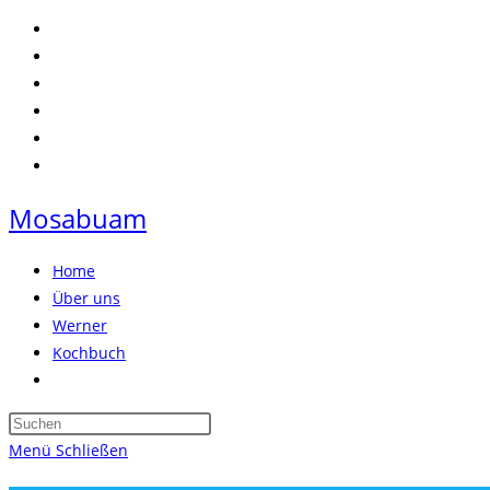
Zum
Inhalt
springen
Mosabuam
Home
Über uns
Werner
Kochbuch
Website-
Suche
Press
umschalten
Escape
Menü
Schließen
to