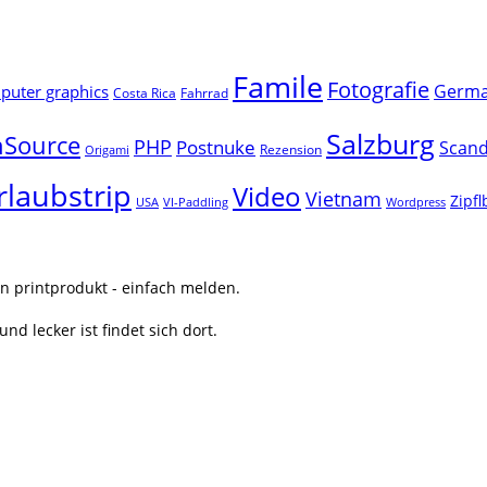
Famile
Fotografie
Germ
uter graphics
Costa Rica
Fahrrad
Salzburg
Source
PHP
Postnuke
Scand
Rezension
Origami
rlaubstrip
Video
Vietnam
Zipf
USA
VI-Paddling
Wordpress
n printprodukt - einfach melden.
nd lecker ist findet sich dort.