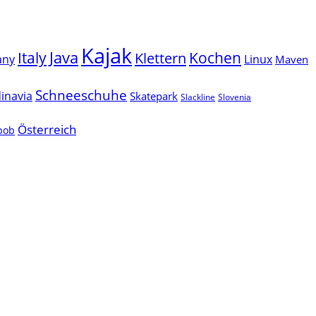
Kajak
Java
Italy
Klettern
Kochen
Linux
any
Maven
Schneeschuhe
inavia
Skatepark
Slackline
Slovenia
Österreich
lbob