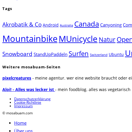
Tags
Canada
Akrobatik & Co
Canyoning
Comp
Android
Australia
Mountainbike
MUnicycle
Natur
Open
U
Surfen
Snowboard
StandUpPaddeln
Ubuntu
Switzerland
Weitere mosabuam-Seiten
pixelcreatures
- meine agentur. wer eine website braucht oder ei
Aloi! - Alles was lecker ist
- mein foodblog. alles was vegetarisch u
Datenschutzerklärung
Cookie-Richtlinie
Impressum
© mosabuam.com
Home
Über uns