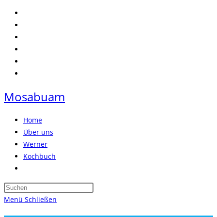
Zum
Inhalt
springen
Mosabuam
Home
Über uns
Werner
Kochbuch
Website-
Suche
Press
umschalten
Escape
Menü
Schließen
to