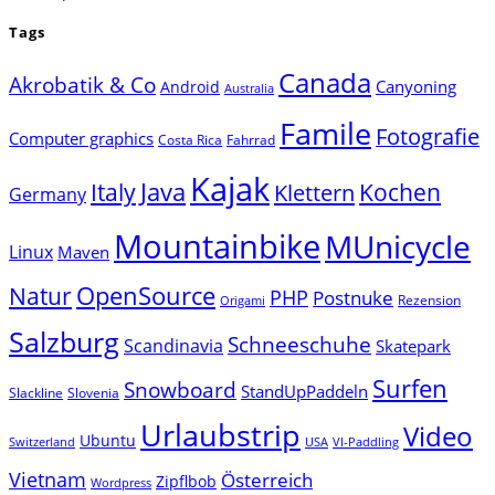
Tags
Canada
Akrobatik & Co
Canyoning
Android
Australia
Famile
Fotografie
Computer graphics
Costa Rica
Fahrrad
Kajak
Java
Italy
Klettern
Kochen
Germany
Mountainbike
MUnicycle
Linux
Maven
Natur
OpenSource
PHP
Postnuke
Rezension
Origami
Salzburg
Schneeschuhe
Scandinavia
Skatepark
Surfen
Snowboard
StandUpPaddeln
Slackline
Slovenia
Urlaubstrip
Video
Ubuntu
Switzerland
USA
VI-Paddling
Vietnam
Österreich
Zipflbob
Wordpress