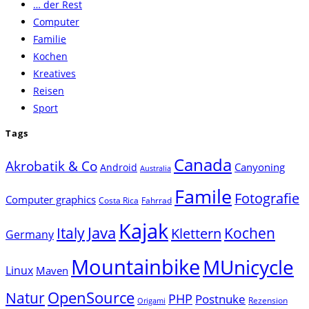
… der Rest
close
Computer
the
Familie
search
Kochen
panel.
Kreatives
Reisen
Sport
Tags
Canada
Akrobatik & Co
Canyoning
Android
Australia
Famile
Fotografie
Computer graphics
Costa Rica
Fahrrad
Kajak
Java
Italy
Klettern
Kochen
Germany
Mountainbike
MUnicycle
Linux
Maven
Natur
OpenSource
PHP
Postnuke
Rezension
Origami