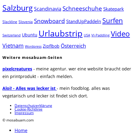
Salzburg
Schneeschuhe
Scandinavia
Skatepark
Surfen
Snowboard
StandUpPaddeln
Slackline
Slovenia
Urlaubstrip
Video
Ubuntu
Switzerland
USA
VI-Paddling
Vietnam
Österreich
Zipflbob
Wordpress
Weitere mosabuam-Seiten
pixelcreatures
- meine agentur. wer eine website braucht oder
ein printprodukt - einfach melden.
Aloi! - Alles was lecker ist
- mein foodblog. alles was
vegetarisch und lecker ist findet sich dort.
Datenschutzerklärung
Cookie-Richtlinie
Impressum
© mosabuam.com
Home