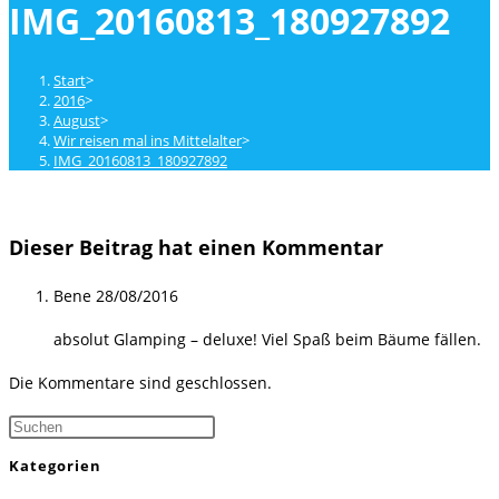
IMG_20160813_180927892
close
the
search
Start
>
panel.
2016
>
August
>
Wir reisen mal ins Mittelalter
>
IMG_20160813_180927892
Dieser Beitrag hat einen Kommentar
Bene
28/08/2016
absolut Glamping – deluxe! Viel Spaß beim Bäume fällen.
Die Kommentare sind geschlossen.
Press
Escape
Kategorien
to