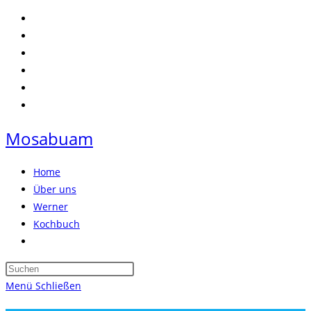
Zum
Inhalt
springen
Mosabuam
Home
Über uns
Werner
Kochbuch
Website-
Suche
Press
umschalten
Escape
Menü
Schließen
to