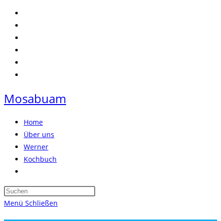
Zum
Inhalt
springen
Mosabuam
Home
Über uns
Werner
Kochbuch
Website-
Suche
Press
umschalten
Escape
Menü
Schließen
to