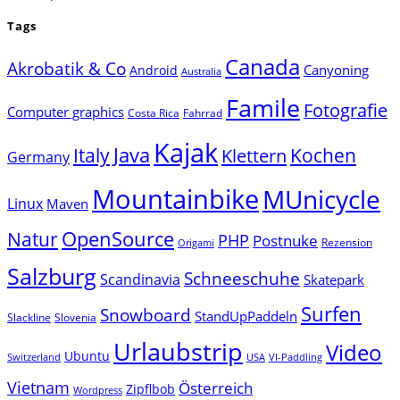
Tags
Canada
Akrobatik & Co
Canyoning
Android
Australia
Famile
Fotografie
Computer graphics
Costa Rica
Fahrrad
Kajak
Java
Italy
Klettern
Kochen
Germany
Mountainbike
MUnicycle
Linux
Maven
Natur
OpenSource
PHP
Postnuke
Rezension
Origami
Salzburg
Schneeschuhe
Scandinavia
Skatepark
Surfen
Snowboard
StandUpPaddeln
Slackline
Slovenia
Urlaubstrip
Video
Ubuntu
Switzerland
USA
VI-Paddling
Vietnam
Österreich
Zipflbob
Wordpress