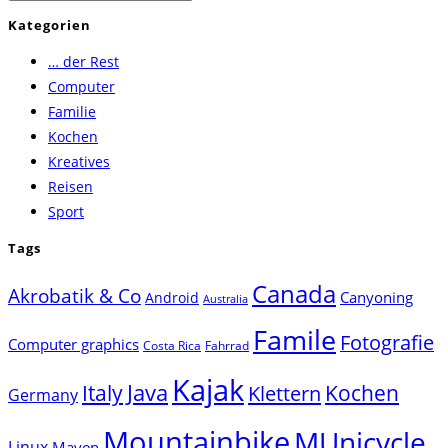
Escape
Kategorien
to
… der Rest
close
Computer
the
Familie
search
Kochen
panel.
Kreatives
Reisen
Sport
Tags
Canada
Akrobatik & Co
Canyoning
Android
Australia
Famile
Fotografie
Computer graphics
Costa Rica
Fahrrad
Kajak
Java
Italy
Klettern
Kochen
Germany
Mountainbike
MUnicycle
Linux
Maven