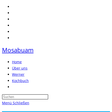
Zum
Inhalt
springen
Mosabuam
Home
Über uns
Werner
Kochbuch
Website-
Suche
Press
umschalten
Escape
Menü
Schließen
to