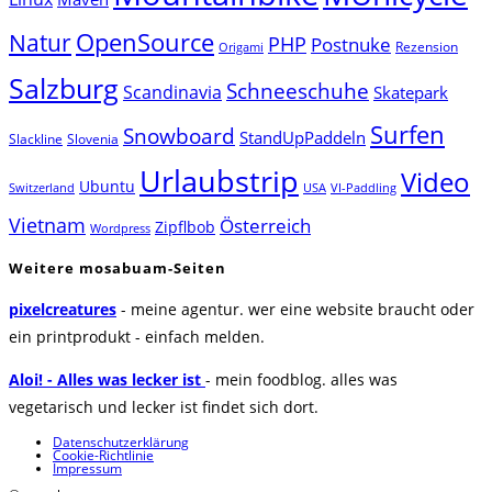
Natur
OpenSource
PHP
Postnuke
Rezension
Origami
Salzburg
Schneeschuhe
Scandinavia
Skatepark
Surfen
Snowboard
StandUpPaddeln
Slackline
Slovenia
Urlaubstrip
Video
Ubuntu
Switzerland
USA
VI-Paddling
Vietnam
Österreich
Zipflbob
Wordpress
Weitere mosabuam-Seiten
pixelcreatures
- meine agentur. wer eine website braucht oder
ein printprodukt - einfach melden.
Aloi! - Alles was lecker ist
- mein foodblog. alles was
vegetarisch und lecker ist findet sich dort.
Datenschutzerklärung
Cookie-Richtlinie
Impressum