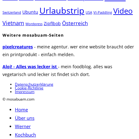
Urlaubstrip
Video
Ubuntu
Switzerland
USA
VI-Paddling
Vietnam
Österreich
Zipflbob
Wordpress
Weitere mosabuam-Seiten
pixelcreatures
- meine agentur. wer eine website braucht oder
ein printprodukt - einfach melden.
Aloi! - Alles was lecker ist
- mein foodblog. alles was
vegetarisch und lecker ist findet sich dort.
Datenschutzerklärung
Cookie-Richtlinie
Impressum
© mosabuam.com
Home
Über uns
Werner
Kochbuch