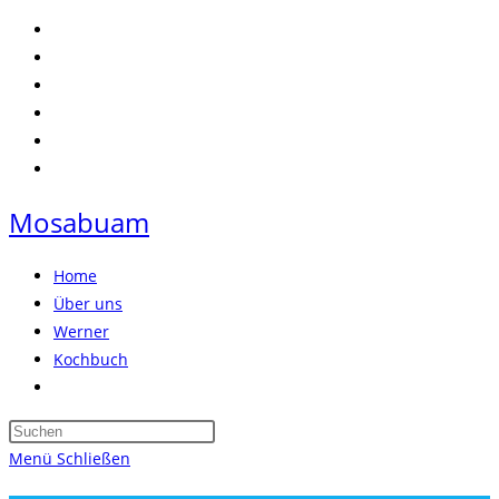
Zum
Inhalt
springen
Mosabuam
Home
Über uns
Werner
Kochbuch
Website-
Suche
Press
umschalten
Escape
Menü
Schließen
to