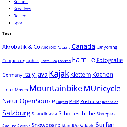
Kochen
panel.
Kreatives
Reisen
Sport
Tags
Canada
Akrobatik & Co
Canyoning
Android
Australia
Famile
Fotografie
Computer graphics
Costa Rica
Fahrrad
Kajak
Java
Italy
Klettern
Kochen
Germany
Mountainbike
MUnicycle
Linux
Maven
Natur
OpenSource
PHP
Postnuke
Rezension
Origami
Salzburg
Schneeschuhe
Scandinavia
Skatepark
Surfen
Snowboard
StandUpPaddeln
Slackline
Slovenia