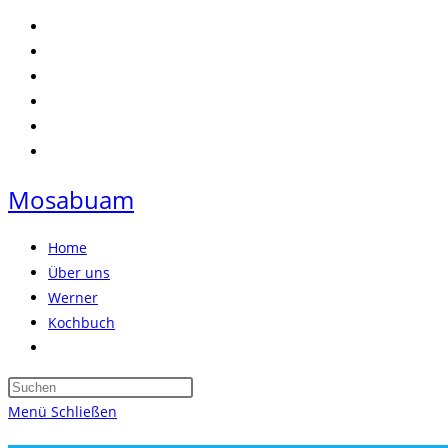
Zum
Inhalt
springen
Mosabuam
Home
Über uns
Werner
Kochbuch
Website-
Suche
Press
umschalten
Escape
Menü
Schließen
to