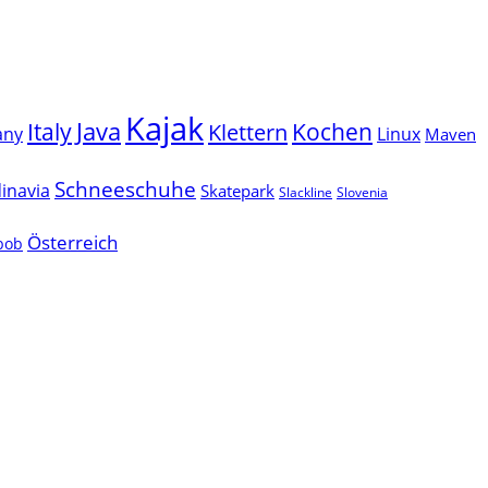
Kajak
Java
Italy
Klettern
Kochen
Linux
any
Maven
Schneeschuhe
inavia
Skatepark
Slackline
Slovenia
Österreich
lbob