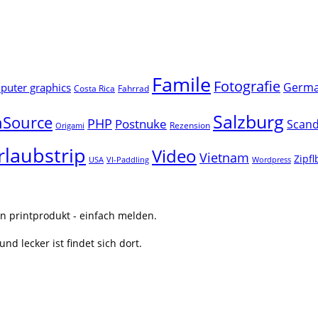
Famile
Fotografie
Germ
uter graphics
Costa Rica
Fahrrad
Salzburg
Source
PHP
Postnuke
Scand
Rezension
Origami
rlaubstrip
Video
Vietnam
Zipf
USA
VI-Paddling
Wordpress
n printprodukt - einfach melden.
nd lecker ist findet sich dort.