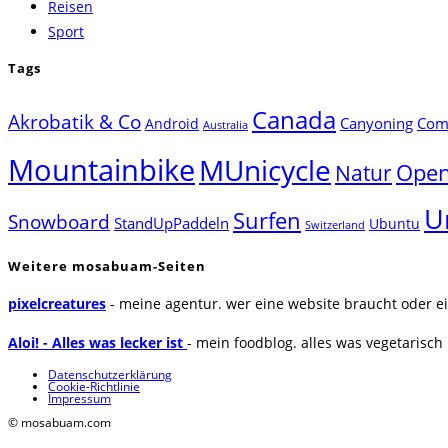
Reisen
Sport
Tags
Canada
Akrobatik & Co
Canyoning
Comp
Android
Australia
Mountainbike
MUnicycle
Natur
Open
U
Surfen
Snowboard
StandUpPaddeln
Ubuntu
Switzerland
Weitere mosabuam-Seiten
pixelcreatures
- meine agentur. wer eine website braucht oder ei
Aloi! - Alles was lecker ist
- mein foodblog. alles was vegetarisch u
Datenschutzerklärung
Cookie-Richtlinie
Impressum
© mosabuam.com