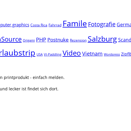
Famile
Fotografie
Germ
uter graphics
Costa Rica
Fahrrad
Salzburg
Source
PHP
Postnuke
Scand
Rezension
Origami
rlaubstrip
Video
Vietnam
Zipf
USA
VI-Paddling
Wordpress
n printprodukt - einfach melden.
nd lecker ist findet sich dort.