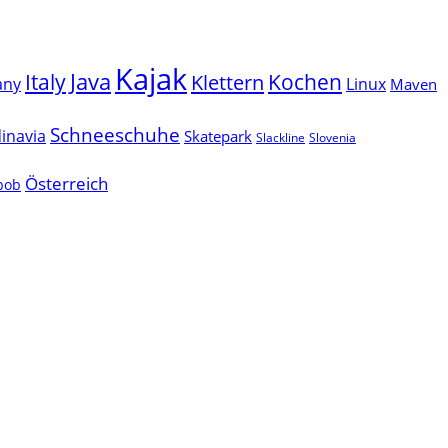
Kajak
Java
Italy
Klettern
Kochen
Linux
any
Maven
Schneeschuhe
inavia
Skatepark
Slackline
Slovenia
Österreich
lbob