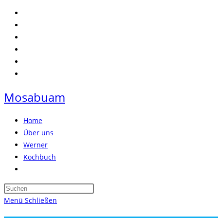
Zum
Inhalt
springen
Mosabuam
Home
Über uns
Werner
Kochbuch
Website-
Suche
Press
umschalten
Escape
Menü
Schließen
to