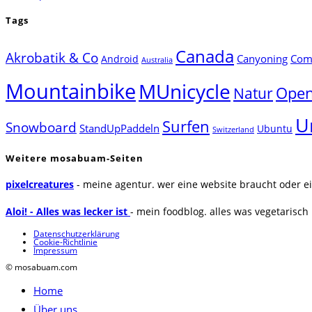
Tags
Canada
Akrobatik & Co
Canyoning
Comp
Android
Australia
Mountainbike
MUnicycle
Natur
Open
U
Surfen
Snowboard
StandUpPaddeln
Ubuntu
Switzerland
Weitere mosabuam-Seiten
pixelcreatures
- meine agentur. wer eine website braucht oder ei
Aloi! - Alles was lecker ist
- mein foodblog. alles was vegetarisch u
Datenschutzerklärung
Cookie-Richtlinie
Impressum
© mosabuam.com
Home
Über uns