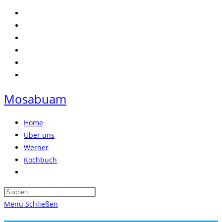
Zum
Inhalt
springen
Mosabuam
Home
Über uns
Werner
Kochbuch
Website-
Suche
Press
umschalten
Escape
Menü
Schließen
to