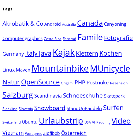
Tags
Canada
Akrobatik & Co
Canyoning
Android
Australia
Famile
Fotografie
Computer graphics
Costa Rica
Fahrrad
Kajak
Java
Italy
Klettern
Kochen
Germany
Mountainbike
MUnicycle
Linux
Maven
Natur
OpenSource
PHP
Postnuke
Rezension
Origami
Salzburg
Schneeschuhe
Scandinavia
Skatepark
Surfen
Snowboard
StandUpPaddeln
Slackline
Slovenia
Urlaubstrip
Video
Ubuntu
Switzerland
USA
VI-Paddling
Vietnam
Österreich
Zipflbob
Wordpress