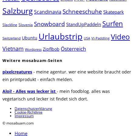
Salzburg
Schneeschuhe
Scandinavia
Skatepark
Surfen
Snowboard
StandUpPaddeln
Slackline
Slovenia
Urlaubstrip
Video
Ubuntu
Switzerland
USA
VI-Paddling
Vietnam
Österreich
Zipflbob
Wordpress
Weitere mosabuam-Seiten
pixelcreatures
- meine agentur. wer eine website braucht oder
ein printprodukt - einfach melden.
Aloi! - Alles was lecker ist
- mein foodblog. alles was
vegetarisch und lecker ist findet sich dort.
Datenschutzerklärung
Cookie-Richtlinie
Impressum
© mosabuam.com
Home