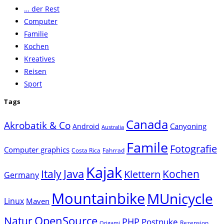
… der Rest
close
Computer
the
Familie
search
Kochen
panel.
Kreatives
Reisen
Sport
Tags
Canada
Akrobatik & Co
Canyoning
Android
Australia
Famile
Fotografie
Computer graphics
Costa Rica
Fahrrad
Kajak
Java
Italy
Klettern
Kochen
Germany
Mountainbike
MUnicycle
Linux
Maven
Natur
OpenSource
PHP
Postnuke
Rezension
Origami