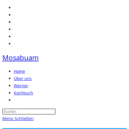
Zum
Inhalt
springen
Mosabuam
Home
Über uns
Werner
Kochbuch
Website-
Suche
Press
umschalten
Escape
Menü
Schließen
to