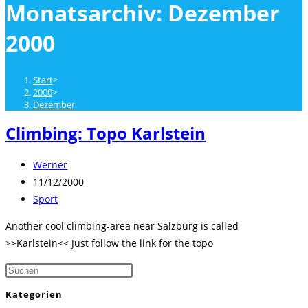
Monatsarchiv: Dezember
close
the
2000
search
panel.
Start
>
2000
>
Dezember
Climbing: Topo Karlstein
Beitrags-
Werner
Autor:
Beitrag
11/12/2000
veröffentlicht:
Beitrags-
Sport
Kategorie:
Another cool climbing-area near Salzburg is called
>>Karlstein<< Just follow the link for the topo
Press
Escape
Kategorien
to