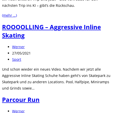
nächsten Trip ins KI – gibt’s die Rückschau.
(mehr …)
ROOOOLLING – Aggressive Inline
Skating
Beitrags-
Werner
Autor:
Beitrag
27/05/2021
veröffentlicht:
Beitrags-
Sport
Kategorie:
Und schon wieder ein neues Video. Nachdem wir jetzt alle
Aggressive Inline Skating Schuhe haben geht's von Skatepark zu
Skatepark und zu anderen Locations. Pool, Halfpipe, Miniramps
und Grinds sowie…
Parcour Run
Beitrags-
Werner