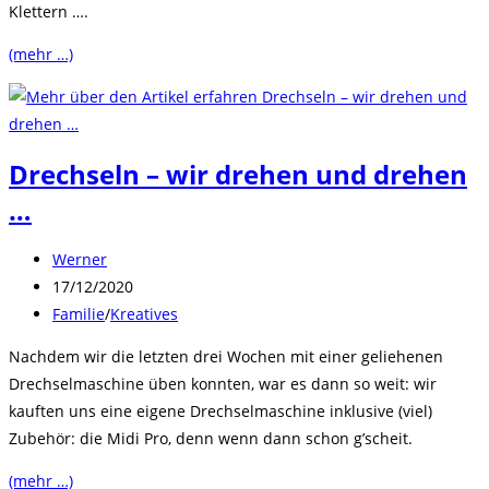
Klettern ….
(mehr …)
Drechseln – wir drehen und drehen
…
Beitrags-
Werner
Autor:
Beitrag
17/12/2020
veröffentlicht:
Beitrags-
Familie
/
Kreatives
Kategorie:
Nachdem wir die letzten drei Wochen mit einer geliehenen
Drechselmaschine üben konnten, war es dann so weit: wir
kauften uns eine eigene Drechselmaschine inklusive (viel)
Zubehör: die Midi Pro, denn wenn dann schon g’scheit.
(mehr …)