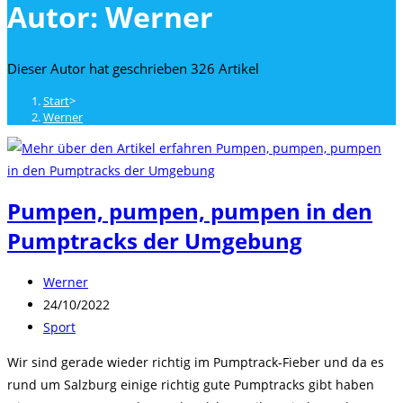
Autor:
Werner
close
the
search
Dieser Autor hat geschrieben 326 Artikel
panel.
Start
>
Werner
Pumpen, pumpen, pumpen in den
Pumptracks der Umgebung
Beitrags-
Werner
Autor:
Beitrag
24/10/2022
veröffentlicht:
Beitrags-
Sport
Kategorie:
Wir sind gerade wieder richtig im Pumptrack-Fieber und da es
rund um Salzburg einige richtig gute Pumptracks gibt haben