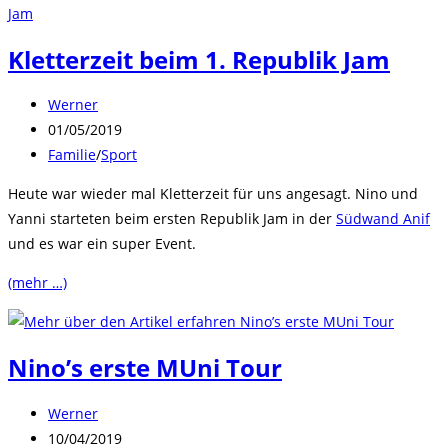
Kletterzeit beim 1. Republik Jam
Beitrags-
Werner
Autor:
Beitrag
01/05/2019
veröffentlicht:
Beitrags-
Familie
/
Sport
Kategorie:
Heute war wieder mal Kletterzeit für uns angesagt. Nino und
Yanni starteten beim ersten Republik Jam in der
Südwand Anif
und es war ein super Event.
(mehr …)
Nino’s erste MUni Tour
Beitrags-
Werner
Autor:
Beitrag
10/04/2019