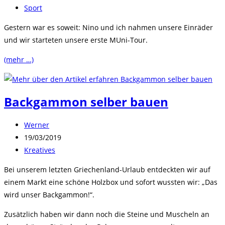
veröffentlicht:
Beitrags-
Sport
Kategorie:
Gestern war es soweit: Nino und ich nahmen unsere Einräder
und wir starteten unsere erste MUni-Tour.
(mehr …)
Backgammon selber bauen
Beitrags-
Werner
Autor:
Beitrag
19/03/2019
veröffentlicht:
Beitrags-
Kreatives
Kategorie:
Bei unserem letzten Griechenland-Urlaub entdeckten wir auf
einem Markt eine schöne Holzbox und sofort wussten wir: „Das
wird unser Backgammon!“.
Zusätzlich haben wir dann noch die Steine und Muscheln an