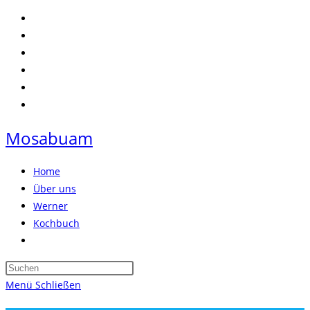
Zum
Inhalt
springen
Mosabuam
Home
Über uns
Werner
Kochbuch
Website-
Suche
Press
umschalten
Escape
Menü
Schließen
to