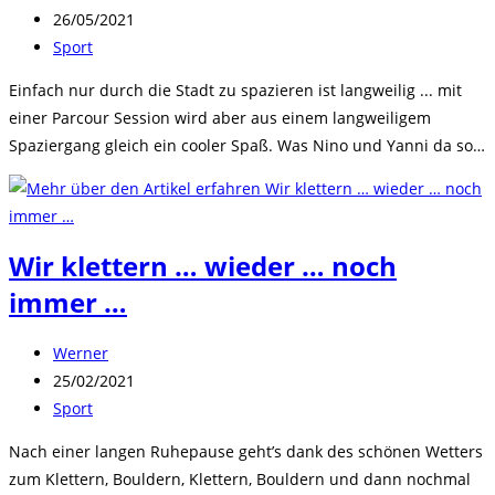
Autor:
Beitrag
26/05/2021
veröffentlicht:
Beitrags-
Sport
Kategorie:
Einfach nur durch die Stadt zu spazieren ist langweilig ... mit
einer Parcour Session wird aber aus einem langweiligem
Spaziergang gleich ein cooler Spaß. Was Nino und Yanni da so…
Wir klettern … wieder … noch
immer …
Beitrags-
Werner
Autor:
Beitrag
25/02/2021
veröffentlicht:
Beitrags-
Sport
Kategorie:
Nach einer langen Ruhepause geht’s dank des schönen Wetters
zum Klettern, Bouldern, Klettern, Bouldern und dann nochmal