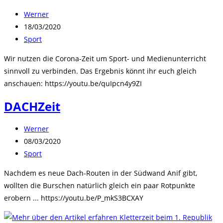
Beitrags-
Werner
Autor:
Beitrag
18/03/2020
veröffentlicht:
Beitrags-
Sport
Kategorie:
Wir nutzen die Corona-Zeit um Sport- und Medienunterricht
sinnvoll zu verbinden. Das Ergebnis könnt ihr euch gleich
anschauen: https://youtu.be/quIpcn4y9ZI
DACHZeit
Beitrags-
Werner
Autor:
Beitrag
08/03/2020
veröffentlicht:
Beitrags-
Sport
Kategorie:
Nachdem es neue Dach-Routen in der Südwand Anif gibt,
wollten die Burschen natürlich gleich ein paar Rotpunkte
erobern ... https://youtu.be/P_mkS3BCXAY