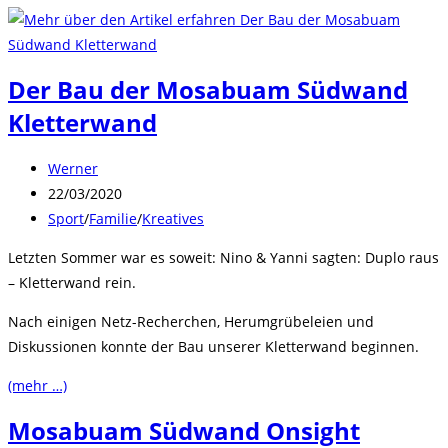
Der Bau der Mosabuam Südwand
Kletterwand
Beitrags-
Werner
Autor:
Beitrag
22/03/2020
veröffentlicht:
Beitrags-
Sport
/
Familie
/
Kreatives
Kategorie:
Letzten Sommer war es soweit: Nino & Yanni sagten: Duplo raus
– Kletterwand rein.
Nach einigen Netz-Recherchen, Herumgrübeleien und
Diskussionen konnte der Bau unserer Kletterwand beginnen.
(mehr …)
Mosabuam Südwand Onsight