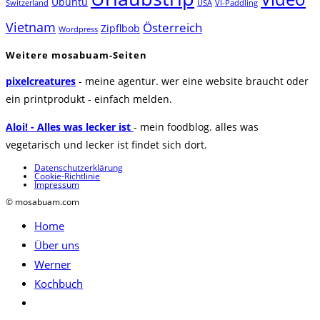
Ubuntu
Switzerland
USA
VI-Paddling
Vietnam
Österreich
Zipflbob
Wordpress
Weitere mosabuam-Seiten
pixelcreatures
- meine agentur. wer eine website braucht oder
ein printprodukt - einfach melden.
Aloi! - Alles was lecker ist
- mein foodblog. alles was
vegetarisch und lecker ist findet sich dort.
Datenschutzerklärung
Cookie-Richtlinie
Impressum
© mosabuam.com
Home
Über uns
Werner
Kochbuch
Website-