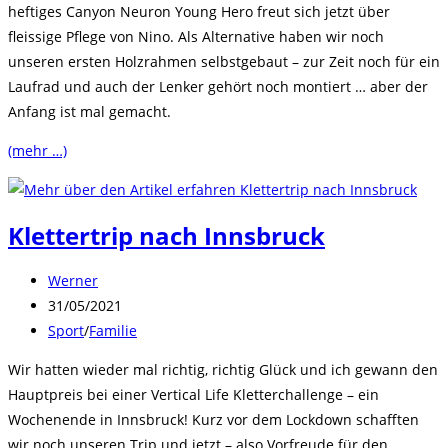
heftiges Canyon Neuron Young Hero freut sich jetzt über
fleissige Pflege von Nino. Als Alternative haben wir noch
unseren ersten Holzrahmen selbstgebaut – zur Zeit noch für ein
Laufrad und auch der Lenker gehört noch montiert … aber der
Anfang ist mal gemacht.
(mehr …)
Klettertrip nach Innsbruck
Beitrags-
Werner
Autor:
Beitrag
31/05/2021
veröffentlicht:
Beitrags-
Sport
/
Familie
Kategorie:
Wir hatten wieder mal richtig, richtig Glück und ich gewann den
Hauptpreis bei einer Vertical Life Kletterchallenge – ein
Wochenende in Innsbruck! Kurz vor dem Lockdown schafften
wir noch unseren Trip und jetzt – also Vorfreude für den