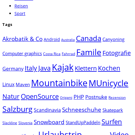
Reisen
Sport
Tags
Canada
Akrobatik & Co
Canyoning
Android
Australia
Famile
Fotografie
Computer graphics
Costa Rica
Fahrrad
Kajak
Java
Italy
Klettern
Kochen
Germany
Mountainbike
MUnicycle
Linux
Maven
Natur
OpenSource
PHP
Postnuke
Rezension
Origami
Salzburg
Schneeschuhe
Scandinavia
Skatepark
Surfen
Snowboard
StandUpPaddeln
Slackline
Slovenia
Urlaubstrip
Video