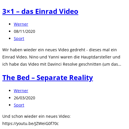
3×1 – das Einrad Video
Beitrags-
Werner
Autor:
Beitrag
08/11/2020
veröffentlicht:
Beitrags-
Sport
Kategorie:
Wir haben wieder ein neues Video gedreht - dieses mal ein
Einrad Video. Nino und Yanni waren die Hauptdarsteller und
ich habe das Video mit Davinci Resolve geschnitten (um das…
The Bed – Separate Reality
Beitrags-
Werner
Autor:
Beitrag
26/03/2020
veröffentlicht:
Beitrags-
Sport
Kategorie:
Und schon wieder ein neues Video:
https://youtu.be/JZWeiG0f70c