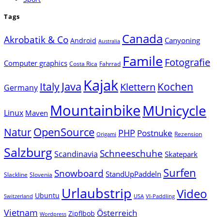
Tags
Canada
Akrobatik & Co
Canyoning
Android
Australia
Famile
Fotografie
Computer graphics
Costa Rica
Fahrrad
Kajak
Java
Italy
Klettern
Kochen
Germany
Mountainbike
MUnicycle
Linux
Maven
Natur
OpenSource
PHP
Postnuke
Rezension
Origami
Salzburg
Schneeschuhe
Scandinavia
Skatepark
Surfen
Snowboard
StandUpPaddeln
Slackline
Slovenia
Urlaubstrip
Video
Ubuntu
Switzerland
USA
VI-Paddling
Vietnam
Österreich
Zipflbob
Wordpress