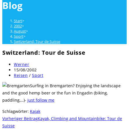
Blog
close
the
search
Start
>
panel.
2002
>
August
>
Sport
>
Switzerland: Tour de Suisse
Switzerland: Tour de Suisse
Beitrags-
Werner
Autor:
Beitrag
15/08/2002
veröffentlicht:
Beitrags-
Reisen
/
Sport
Kategorie:
Surfing in Bremgarten? Enjoying the landscape
and the good hemp beer or the fun in Engadin (biking,
paddling,…)-
just follow me
Schlagwörter
:
Kajak
Weitere
Vorheriger Beitrag
Kayak, Climbing and Mountainbike: Tour de
Artikel
Suisse