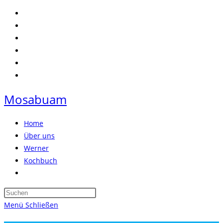
Zum
Inhalt
springen
Mosabuam
Home
Über uns
Werner
Kochbuch
Website-
Suche
Press
umschalten
Escape
Menü
Schließen
to