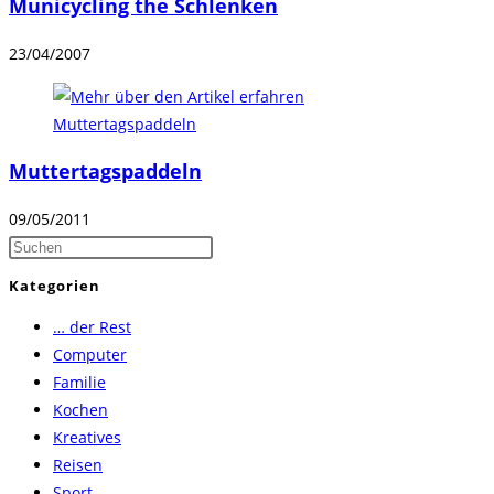
Municycling the Schlenken
23/04/2007
Muttertagspaddeln
09/05/2011
Press
Escape
Kategorien
to
… der Rest
close
Computer
the
Familie
search
Kochen
panel.
Kreatives
Reisen
Sport