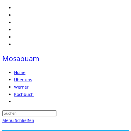
Zum
Inhalt
springen
Mosabuam
Home
Über uns
Werner
Kochbuch
Website-
Suche
Press
umschalten
Escape
Menü
Schließen
to