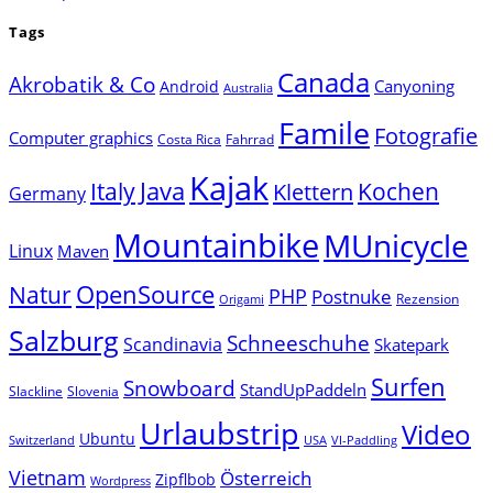
Tags
Canada
Akrobatik & Co
Canyoning
Android
Australia
Famile
Fotografie
Computer graphics
Costa Rica
Fahrrad
Kajak
Java
Italy
Klettern
Kochen
Germany
Mountainbike
MUnicycle
Linux
Maven
Natur
OpenSource
PHP
Postnuke
Rezension
Origami
Salzburg
Schneeschuhe
Scandinavia
Skatepark
Surfen
Snowboard
StandUpPaddeln
Slackline
Slovenia
Urlaubstrip
Video
Ubuntu
Switzerland
USA
VI-Paddling
Vietnam
Österreich
Zipflbob
Wordpress