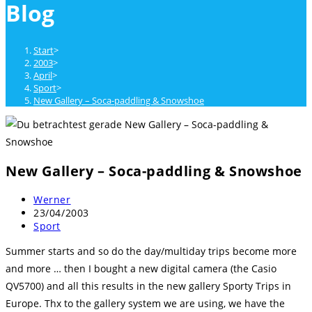
Blog
close
the
search
Start
>
panel.
2003
>
April
>
Sport
>
New Gallery – Soca-paddling & Snowshoe
New Gallery – Soca-paddling & Snowshoe
Beitrags-
Werner
Autor:
Beitrag
23/04/2003
veröffentlicht:
Beitrags-
Sport
Kategorie:
Summer starts and so do the day/multiday trips become more
and more … then I bought a new digital camera (the Casio
QV5700) and all this results in the new gallery Sporty Trips in
Europe. Thx to the gallery system we are using, we have the