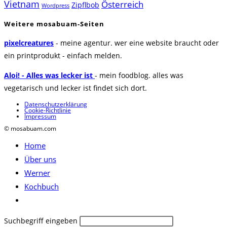
Vietnam
Österreich
Zipflbob
Wordpress
Weitere mosabuam-Seiten
pixelcreatures
- meine agentur. wer eine website braucht oder
ein printprodukt - einfach melden.
Aloi! - Alles was lecker ist
- mein foodblog. alles was
vegetarisch und lecker ist findet sich dort.
Datenschutzerklärung
Cookie-Richtlinie
Impressum
© mosabuam.com
Home
Über uns
Werner
Kochbuch
Website-
Suche
Diese
Suchbegriff eingeben
umschalten