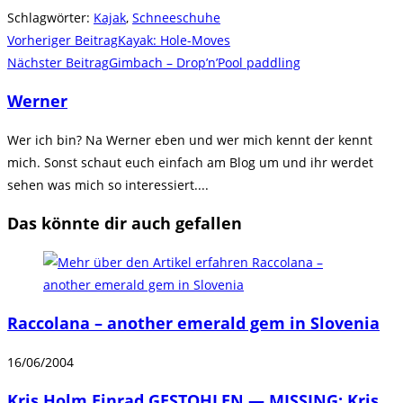
Schlagwörter
:
Kajak
,
Schneeschuhe
Weitere
Vorheriger Beitrag
Kayak: Hole-Moves
Artikel
Nächster Beitrag
Gimbach – Drop’n’Pool paddling
ansehen
Werner
Wer ich bin? Na Werner eben und wer mich kennt der kennt
mich. Sonst schaut euch einfach am Blog um und ihr werdet
sehen was mich so interessiert....
Das könnte dir auch gefallen
Raccolana – another emerald gem in Slovenia
16/06/2004
Kris Holm Einrad GESTOHLEN — MISSING: Kris