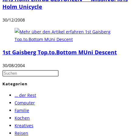
Holm Unicycle
30/12/2008
1st Gaisberg Top.to.Bottom MUni Descent
30/08/2004
Press
Escape
Kategorien
to
… der Rest
close
Computer
the
Familie
search
Kochen
panel.
Kreatives
Reisen