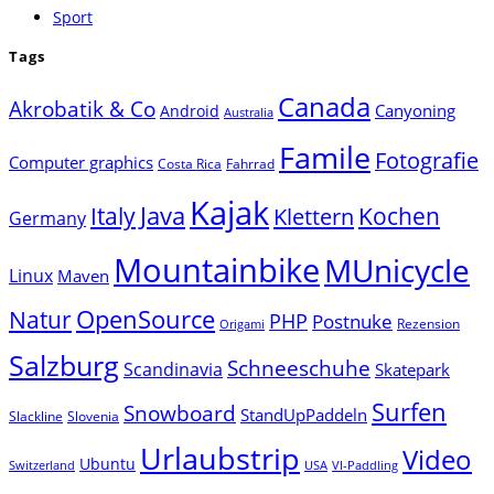
Sport
Tags
Canada
Akrobatik & Co
Canyoning
Android
Australia
Famile
Fotografie
Computer graphics
Costa Rica
Fahrrad
Kajak
Java
Italy
Klettern
Kochen
Germany
Mountainbike
MUnicycle
Linux
Maven
Natur
OpenSource
PHP
Postnuke
Rezension
Origami
Salzburg
Schneeschuhe
Scandinavia
Skatepark
Surfen
Snowboard
StandUpPaddeln
Slackline
Slovenia
Urlaubstrip
Video
Ubuntu
Switzerland
USA
VI-Paddling