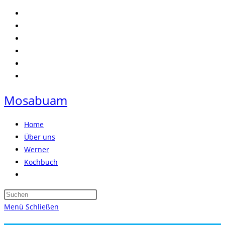
Zum
Inhalt
springen
Mosabuam
Home
Über uns
Werner
Kochbuch
Website-
Suche
Press
umschalten
Escape
Menü
Schließen
to