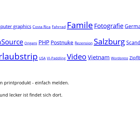
Famile
Fotografie
Germ
uter graphics
Costa Rica
Fahrrad
Salzburg
Source
PHP
Postnuke
Scand
Rezension
Origami
rlaubstrip
Video
Vietnam
Zipf
USA
VI-Paddling
Wordpress
n printprodukt - einfach melden.
nd lecker ist findet sich dort.