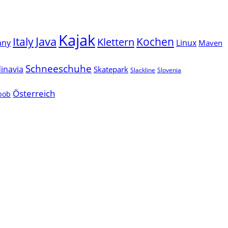
Kajak
Java
Italy
Klettern
Kochen
Linux
any
Maven
Schneeschuhe
inavia
Skatepark
Slackline
Slovenia
Österreich
lbob