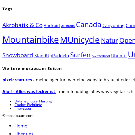
Tags
Canada
Akrobatik & Co
Canyoning
Comp
Android
Australia
Mountainbike
MUnicycle
Natur
Open
U
Surfen
Snowboard
StandUpPaddeln
Ubuntu
Switzerland
Weitere mosabuam-Seiten
pixelcreatures
- meine agentur. wer eine website braucht oder ei
Aloi! - Alles was lecker ist
- mein foodblog. alles was vegetarisch u
Datenschutzerklärung
Cookie-Richtlinie
Impressum
© mosabuam.com
Home
Über uns