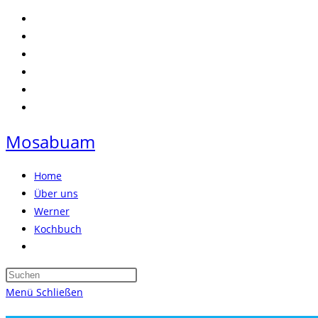
Zum
Inhalt
springen
Mosabuam
Home
Über uns
Werner
Kochbuch
Website-
Suche
Press
umschalten
Escape
Menü
Schließen
to