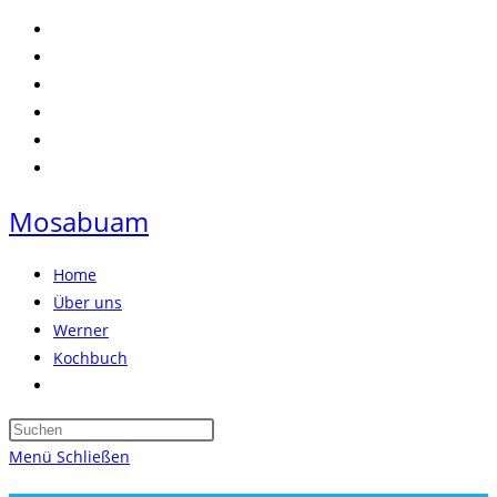
Zum
Inhalt
springen
Mosabuam
Home
Über uns
Werner
Kochbuch
Website-
Suche
Press
umschalten
Escape
Menü
Schließen
to