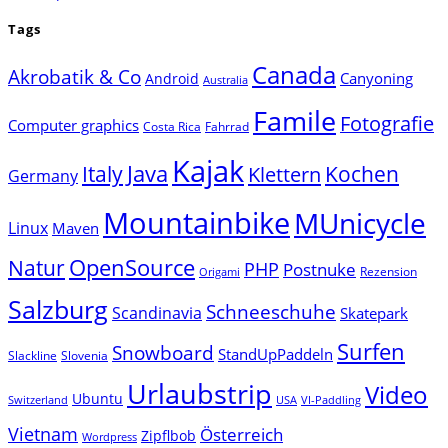
Tags
Canada
Akrobatik & Co
Canyoning
Android
Australia
Famile
Fotografie
Computer graphics
Costa Rica
Fahrrad
Kajak
Java
Italy
Klettern
Kochen
Germany
Mountainbike
MUnicycle
Linux
Maven
Natur
OpenSource
PHP
Postnuke
Rezension
Origami
Salzburg
Schneeschuhe
Scandinavia
Skatepark
Surfen
Snowboard
StandUpPaddeln
Slackline
Slovenia
Urlaubstrip
Video
Ubuntu
Switzerland
USA
VI-Paddling
Vietnam
Österreich
Zipflbob
Wordpress