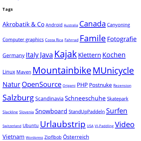
Tags
Canada
Akrobatik & Co
Canyoning
Android
Australia
Famile
Fotografie
Computer graphics
Costa Rica
Fahrrad
Kajak
Java
Italy
Klettern
Kochen
Germany
Mountainbike
MUnicycle
Linux
Maven
Natur
OpenSource
PHP
Postnuke
Rezension
Origami
Salzburg
Schneeschuhe
Scandinavia
Skatepark
Surfen
Snowboard
StandUpPaddeln
Slackline
Slovenia
Urlaubstrip
Video
Ubuntu
Switzerland
USA
VI-Paddling
Vietnam
Österreich
Zipflbob
Wordpress