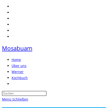
Zum
Inhalt
springen
Mosabuam
Home
Über uns
Werner
Kochbuch
Website-
Suche
Press
umschalten
Escape
Menü
Schließen
to