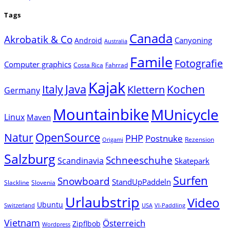
Tags
Canada
Akrobatik & Co
Canyoning
Android
Australia
Famile
Fotografie
Computer graphics
Costa Rica
Fahrrad
Kajak
Java
Italy
Klettern
Kochen
Germany
Mountainbike
MUnicycle
Linux
Maven
Natur
OpenSource
PHP
Postnuke
Rezension
Origami
Salzburg
Schneeschuhe
Scandinavia
Skatepark
Surfen
Snowboard
StandUpPaddeln
Slackline
Slovenia
Urlaubstrip
Video
Ubuntu
Switzerland
USA
VI-Paddling
Vietnam
Österreich
Zipflbob
Wordpress