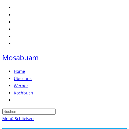
Zum
Inhalt
springen
Mosabuam
Home
Über uns
Werner
Kochbuch
Website-
Suche
Press
umschalten
Escape
Menü
Schließen
to